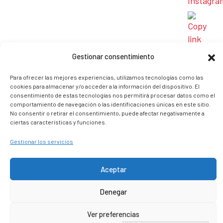
Gestionar consentimiento
Para ofrecer las mejores experiencias, utilizamos tecnologías como las
cookies para almacenar y/o acceder a la información del dispositivo. El
consentimiento de estas tecnologías nos permitirá procesar datos como el
By: Zulay
Comments: 0
comportamiento de navegación o las identificaciones únicas en este sitio.
No consentir o retirar el consentimiento, puede afectar negativamente a
ciertas características y funciones.
Accusantium dolores ed ut perspiciatis unde omnis
Gestionar los servicios
iste natus error voluptatem.
Aceptar
Denegar
Ver preferencias