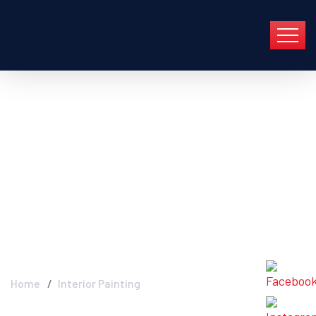
Interior Painting -
Industry FGC In Group
En Barcelona Y Toda
Cataluña
Home
Interior Painting